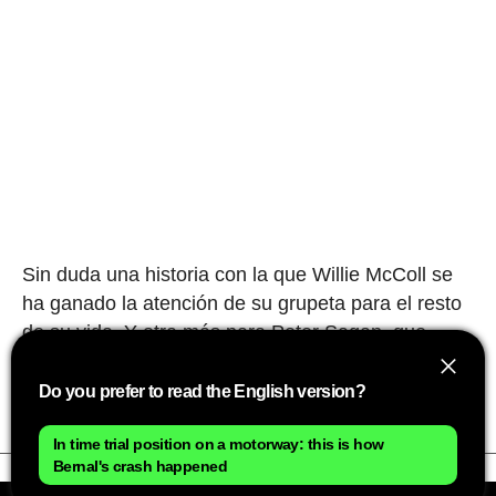
Sin duda una historia con la que Willie McColl se
ha ganado la atención de su grupeta para el resto
de su vida. Y otra más para Peter Sagan, que
sigue ganando puntos y carisma ante cualquier
aficionado a este deporte.
Do you prefer to read the English version?
In time trial position on a motorway: this is how
Bernal's crash happened