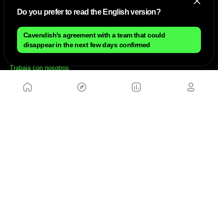
NOSOTROS
Do you prefer to read the English version?
Mapa del sitio
Aviso Legal
Cavendish's agreement with a team that could
Anúnciate con nosotros
disappear in the next few days confirmed
Política de cookies
Política de privacidad
Contacto
Trabaja con nosotros
WEBS AMIGAS
MusickMag
SÍGUENOS
Suscríbete a nuestro newsletter
Enviar