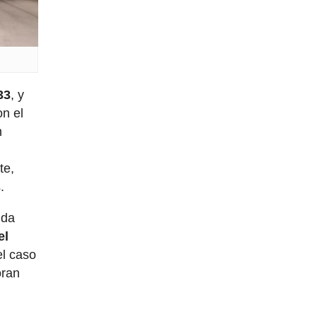
33
, y
n el
n
te,
.
uda
el
el caso
oran