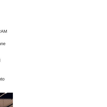
SRAM
nne
l
nto