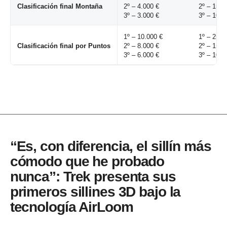
Clasificación final Montaña
2º – 4.000 €
2º – 15.0
3º – 3.000 €
3º – 10.0
1º – 10.000 €
1º – 25.0
Clasificación final por Puntos
2º – 8.000 €
2º – 15.0
3º – 6.000 €
3º – 10.0
“Es, con diferencia, el sillín más
cómodo que he probado
nunca”: Trek presenta sus
primeros sillines 3D bajo la
tecnología AirLoom