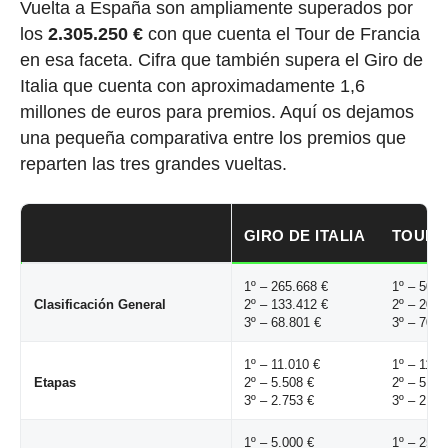
Vuelta a España son ampliamente superados por
los
2.305.250 €
con que cuenta el Tour de Francia
en esa faceta. Cifra que también supera el Giro de
Italia que cuenta con aproximadamente 1,6
millones de euros para premios. Aquí os dejamos
una pequeña comparativa entre los premios que
reparten las tres grandes vueltas.
GIRO DE ITALIA
TOUR 
1º – 265.668 €
1º – 500.
Clasificación General
2º – 133.412 €
2º – 200.
3º – 68.801 €
3º – 70.0
1º – 11.010 €
1º – 11.0
Etapas
2º – 5.508 €
2º – 5.50
3º – 2.753 €
3º – 2.80
1º – 5.000 €
1º – 25.0