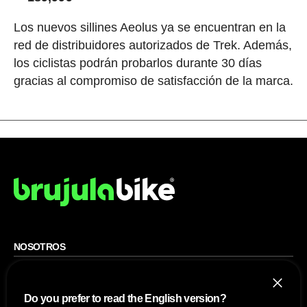
Los nuevos sillines Aeolus ya se encuentran en la
red de distribuidores autorizados de Trek. Además,
los ciclistas podrán probarlos durante 30 días
gracias al compromiso de satisfacción de la marca.
NOSOTROS
Mapa del sitio
Aviso Legal
Anúnciate con nosotros
Do you prefer to read the English version?
Política de cookies