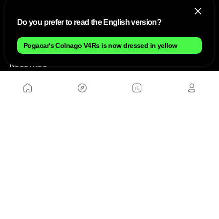
Do you prefer to read the English version?
Pogacar's Colnago V4Rs is now dressed in yellow
NOSOTROS
Mapa del sitio
Aviso Legal
Anúnciate con nosotros
Política de cookies
Política de privacidad
Contacto
Trabaja con nosotros
WEBS AMIGAS
MusickMag
SÍGUENOS
Suscríbete a nuestro newsletter