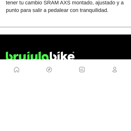
tener tu cambio SRAM AXS montado, ajustado y a
punto para salir a pedalear con tranquilidad.
NOSOTROS
Mapa del sitio
Aviso Legal
Anúnciate con nosotros
Política de cookies
Política de privacidad
Contacto
Trabaja con nosotros