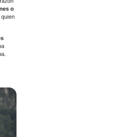
 razón
ones o
a quien
os
na
na.