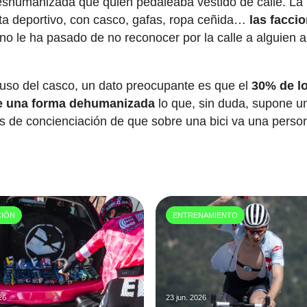
eshumanizada que quién pedaleaba vestido de calle. La
sta deportivo, con casco, gafas, ropa ceñida…
las facci
no le ha pasado de no reconocer por la calle a alguien 
 uso del casco, un dato preocupante es que el
30% de l
 de una forma dehumanizada
lo que, sin duda, supone u
es de concienciación de que sobre una bici va una perso
CIÓN
ENTRENAMIENTO
26
23 jun. 2026