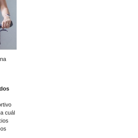
una
ados
rtivo
 a cuál
cios
los