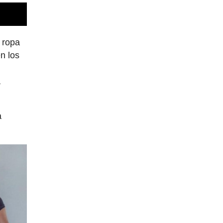
 ropa
en los
a
a