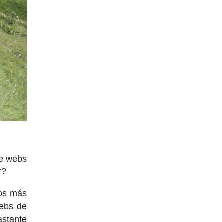
e webs
r?
mos más
webs de
astante