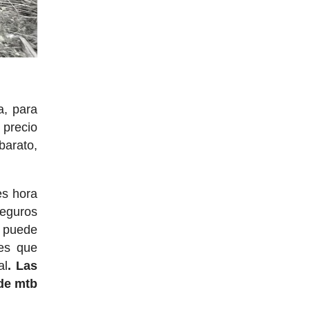
a, para
precio
barato,
es hora
seguros
e puede
es que
al
. Las
de mtb