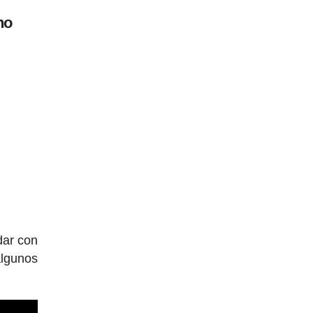
no
dar con
algunos