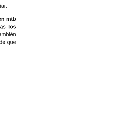
ar.
en mtb
ndas
los
También
 de que