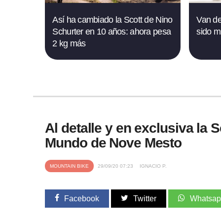
Así ha cambiado la Scott de Nino
Van de
Schurter en 10 años: ahora pesa
sido m
2 kg más
Al detalle y en exclusiva la
Mundo de Nove Mesto
MOUNTAIN BIKE
29/09/20 07:23
IGNACIO P.
Facebook
Twitter
Whatsa