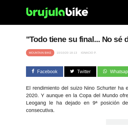
"Todo tiene su final... No sé
MOUNTAIN BIKE
10/10/20 18:13
IGNACIO P.
Facebook
Twitter
Whatsa
El rendimiento del suizo Nino Schurter ha
2020. Y aunque en la Copa del Mundo ofre
Leogang le ha dejado en 9ª posición de
consecutiva.