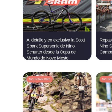
29 sep. 2020
28 ago. 2
Al detalle y en exclusiva la Scott
Repas
Spark Supersonic de Nino
Nino S
Schurter desde la Copa del
Campe
Mundo de Nove Mesto
MOUNTAIN BIKE
MOUNTA
25 jun. 2020
18 jun. 20