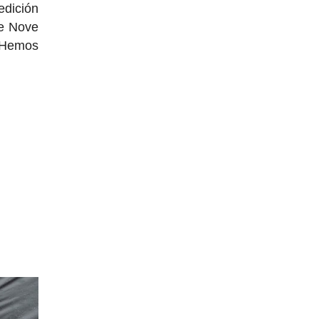
dición
de Nove
. Hemos