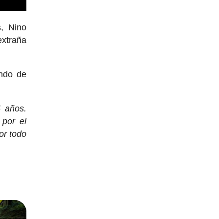
, Nino
extraña
undo de
5 años.
 por el
or todo