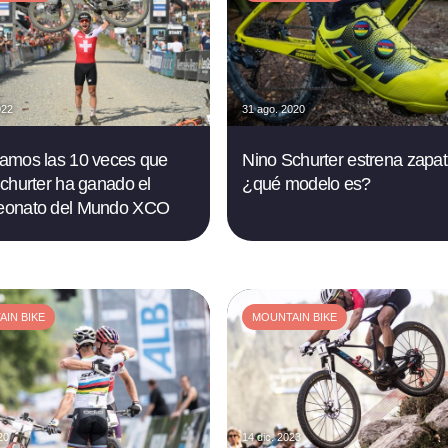
022
31 ago. 2020
amos las 10 veces que
Nino Schurter estrena zapati
churter ha ganado el
¿qué modelo es?
onato del Mundo XCO
IN BIKE
MOUNTAIN BIKE
20
14 dic. 2023