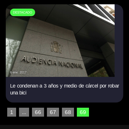
DESTACADO
6 ene. 2017
Le condenan a 3 años y medio de cárcel por robar
una bici
1
...
66
67
68
69