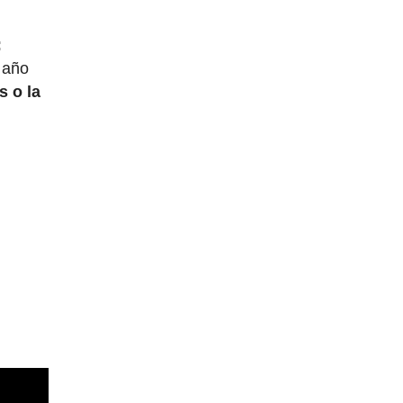
:
 año
s o la