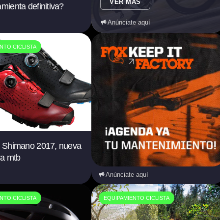
VER MÁS
amienta definitiva?
Anúnciate aquí
NTO CICLISTA
as Shimano 2017, nueva
a mtb
Anúnciate aquí
NTO CICLISTA
EQUIPAMIENTO CICLISTA