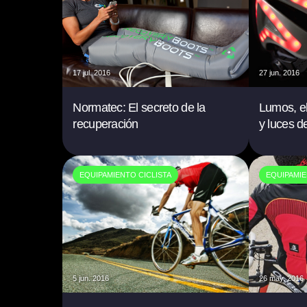
17 jul. 2016
27 jun. 2016
Normatec: El secreto de la
Lumos, el
recuperación
y luces d
EQUIPAMIENTO CICLISTA
EQUIPAMIE
5 jun. 2016
26 may. 2016