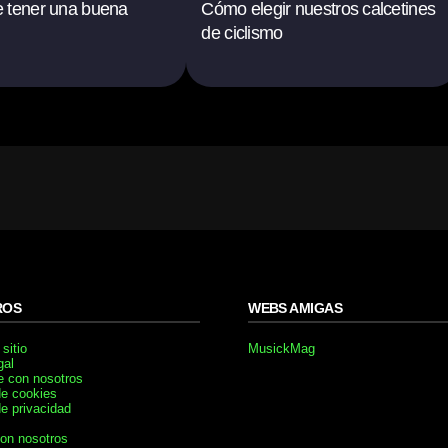
 tener una buena
Cómo elegir nuestros calcetines
de ciclismo
ROS
WEBS AMIGAS
sitio
MusickMag
gal
e con nosotros
de cookies
de privacidad
con nosotros