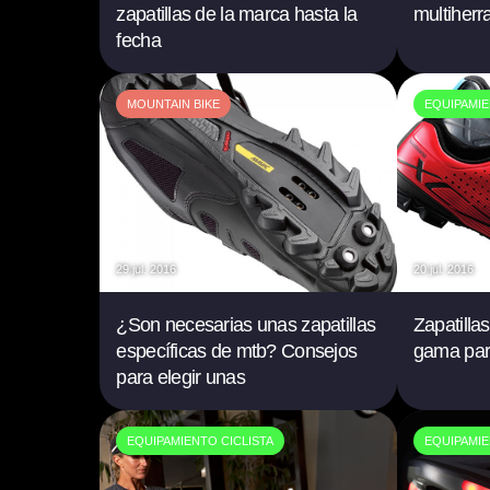
zapatillas de la marca hasta la
multiherr
fecha
MOUNTAIN BIKE
EQUIPAMIE
29 jul. 2016
20 jul. 2016
¿Son necesarias unas zapatillas
Zapatill
específicas de mtb? Consejos
gama par
para elegir unas
EQUIPAMIENTO CICLISTA
EQUIPAMIE