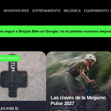
MOUNTAIN BIKE
ENTRENAMIENTO
MECÁNICA
EQUIPAMIENTO 
ara seguir a Brújula Bike en Google: no te pierdas nuestros mejor
NTO CICLISTA
Las claves de la Megamo
Pulse 2027
es esta la