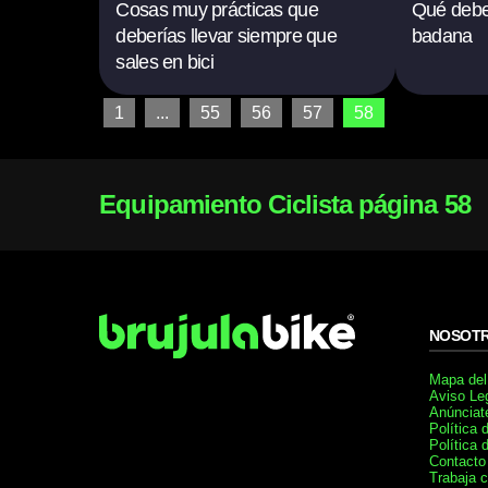
Cosas muy prácticas que
Qué debe
deberías llevar siempre que
badana
sales en bici
1
...
55
56
57
58
Equipamiento Ciclista página 58
NOSOT
Mapa del 
Aviso Le
Anúnciat
Política 
Política 
Contacto
Trabaja 