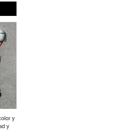
color y
ad y