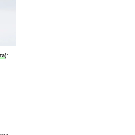
ta
)
: