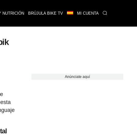
Y NUTRICIÓN
BRÚJULA BIKE TV
MI CUENTA
bik
Anúnciate aquí
ue
uesta
enguaje
tal