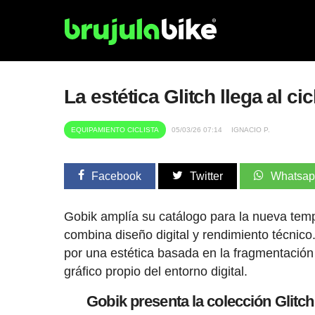
La estética Glitch llega al c
EQUIPAMIENTO CICLISTA
05/03/26 07:14
IGNACIO P.
Facebook
Twitter
Whatsa
Gobik amplía su catálogo para la nueva tem
combina diseño digital y rendimiento técnico
por una estética basada en la fragmentación v
gráfico propio del entorno digital.
Gobik presenta la colección Glitch