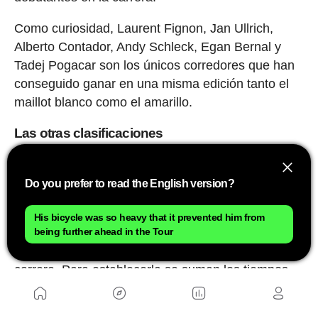
Como curiosidad, Laurent Fignon, Jan Ullrich,
Alberto Contador, Andy Schleck, Egan Bernal y
Tadej Pogacar son los únicos corredores que han
conseguido ganar en una misma edición tanto el
maillot blanco como el amarillo.
Las otras clasificaciones
Además de los maillots distintivos, el Tour de
Francia cuenta con otras dos clasificaciones
Do you prefer to read the English version?
tradicionales.
His bicycle was so heavy that it prevented him from
La primera de ellas es la
clasificación por
being further ahead in the Tour
equipos,
que distingue a la mejor escuadra de la
carrera. Para establecerla se suman los tiempos
de los tres mejores corredores de cada formación
al final de cada etapa. Los integrantes del equipo