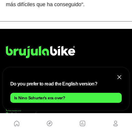
más difíciles que ha conseguido".
NOSOTROS
Do you prefer to read the English version?
Mapa del sitio
Aviso Legal
Anúnciate con nosotros
Is Nino Schurter's era over?
Política de cookies
Política de privacidad
Contacto
Trabaja con nosotros
WEBS AMIGAS