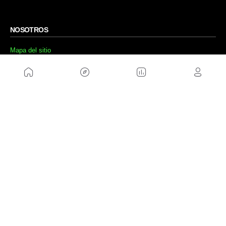
NOSOTROS
Mapa del sitio
Aviso Legal
Anúnciate con nosotros
Política de cookies
Política de privacidad
Contacto
Trabaja con nosotros
WEBS AMIGAS
MusickMag
SÍGUENOS
Suscríbete a nuestro newsletter
Enviar