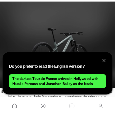
Do you prefer to read the English version?
The darkest Tour de France arrives in Hollywood with
Natalie Portman and Jonathan Bailey as the leads
Las tallas L y XL tienen alturas de stack aumentadas basadas en
datos de ajuste Body Geometry y comentarios de riders para
ajustes proporcionales de alcance que ofrecen una postura
equilibrada.