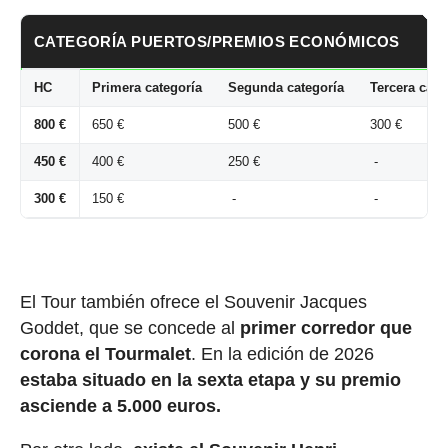
CATEGORÍA PUERTOS/PREMIOS ECONÓMICOS
HC
Primera categoría
Segunda categoría
Tercera cate
800 €
650 €
500 €
300 €
450 €
400 €
250 €
-
300 €
150 €
-
-
El Tour también ofrece el Souvenir Jacques
Goddet, que se concede al
primer corredor que
corona el Tourmalet
. En la edición de 2026
estaba situado en la sexta etapa y su premio
asciende a 5.000 euros.