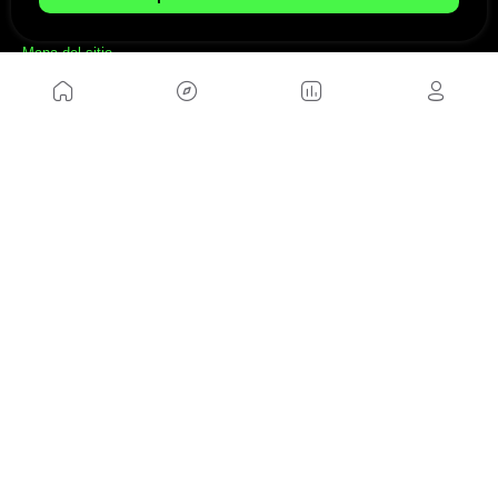
NOSOTROS
Mapa del sitio
Aviso Legal
Anúnciate con nosotros
Política de cookies
Política de privacidad
Contacto
Trabaja con nosotros
WEBS AMIGAS
MusickMag
SÍGUENOS
Suscríbete a nuestro newsletter
Enviar