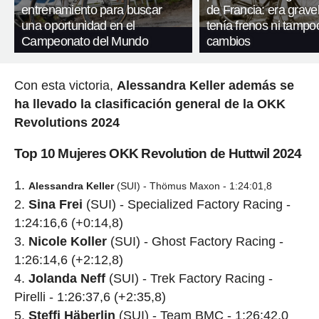
entrenamiento para buscar
de Francia: era gravel
una oportunidad en el
tenía frenos ni tampo
Campeonato del Mundo
cambios
Con esta victoria,
Alessandra Keller además se
ha llevado la clasificación general de la OKK
Revolutions 2024
Top 10 Mujeres OKK Revolution de Huttwil 2024
Alessandra Keller
(SUI) - Thömus Maxon - 1:24:01,8
Sina Frei
(SUI) - Specialized Factory Racing -
1:24:16,6 (+0:14,8)
Nicole Koller
(SUI) - Ghost Factory Racing -
1:26:14,6 (+2:12,8)
Jolanda Neff
(SUI) - Trek Factory Racing -
Pirelli - 1:26:37,6 (+2:35,8)
Steffi Häberlin
(SUI) - Team BMC - 1:26:42,0