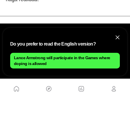
Do you prefer to read the English version?
Lance Armstrong will participate in the Games where
doping is allowed
NOSOTROS
Mapa del sitio
Aviso Legal
Anúnciate con nosotros
Política de cookies
Política de privacidad
Contacto
Trabaja con nosotros
WEBS AMIGAS