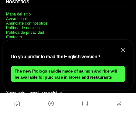
NOSOTROS
Mapa del sitio
Aviso Legal
Anúnciate con nosotros
Política de cookies
Política de privacidad
Contacto
Trabaja con nosotros
WEBS AMIGAS
Do you prefer to read the English version?
MusickMag
The new Prologo saddle made of salmon and rice will
be available for purchase in stores and restaurants
SÍGUENOS
Suscríbete a nuestro newsletter
Enviar