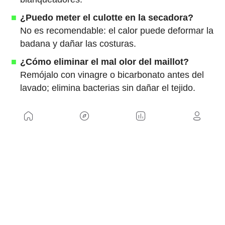
¿Puedo meter el culotte en la secadora?
No es recomendable: el calor puede deformar la
badana y dañar las costuras.
¿Cómo eliminar el mal olor del maillot?
Remójalo con vinagre o bicarbonato antes del
lavado; elimina bacterias sin dañar el tejido.
¿Cada cuánto debo lavar la ropa de
ciclismo?
Después de cada uso, especialmente si ha
habido sudor intenso.
Conclusión
Lavar la ropa de ciclismo correctamente no es
complicado, solo requiere atención a los detalles.
En mi caso, aprendí que lo importante no es