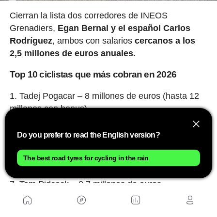
Cierran la lista dos corredores de INEOS
Grenadiers,
Egan Bernal y el español Carlos
Rodríguez
, ambos con salarios
cercanos a los
2,5 millones de euros anuales.
Top 10 ciclistas que más cobran en 2026
Tadej Pogacar – 8 millones de euros (hasta 12
millones con bonus)
Remco Evenepoel – 6,6 millones de euros
Jonas Vingegaard – 5 millones de euros
Do you prefer to read the English version?
Mathieu van der Poel – 4 millones de euros
Wout van Aert – 4 millones de euros
The best road tyres for cycling in the rain
Primoz Roglic – 4 millones de euros
Tom Pidcock – 2,7 millones de euros
Adam Yates – 2,7 millones de euros
Egan Bernal – 2,5 millones de euros