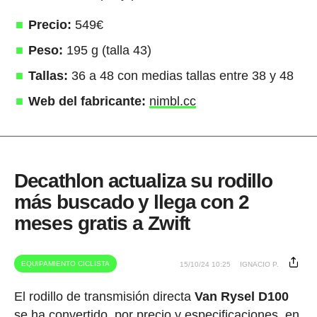
Precio:
549€
Peso:
195 g (talla 43)
Tallas:
36 a 48 con medias tallas entre 38 y 48
Web del fabricante:
nimbl.cc
Decathlon actualiza su rodillo
más buscado y llega con 2
meses gratis a Zwift
EQUIPAMIENTO CICLISTA
15/10/24 10:25
IGNACIO P.
El rodillo de transmisión directa
Van Rysel D100
se ha convertido, por precio y especificaciones, en