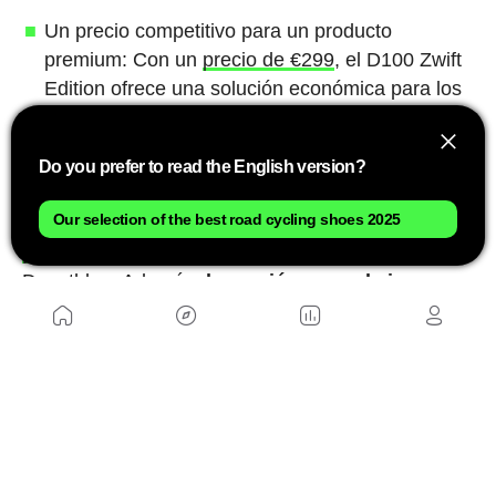
Un precio competitivo para un producto
premium: Con un
precio de €299
, el D100 Zwift
Edition ofrece una solución económica para los
ciclistas de cualquier nivel que buscan una
experiencia de ciclismo virtual inmersiva,
Do you prefer to read the English version?
realista, y personalizada.
Our selection of the best road cycling shoes 2025
El rodillo
Van Rysel D100 Zwift Edition tiene un
precio de 299€
y ya está disponible en la web de
Decathlon. Además,
la versión normal sigue
estándo a un precio inferior de 250€.