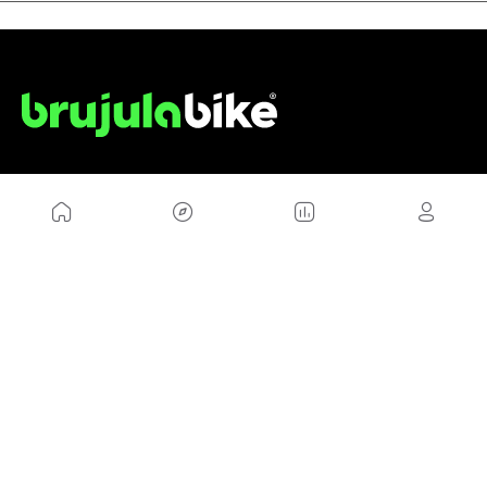
NOSOTROS
Mapa del sitio
Aviso Legal
Anúnciate con nosotros
Política de cookies
Política de privacidad
Contacto
Trabaja con nosotros
WEBS AMIGAS
MusickMag
SÍGUENOS