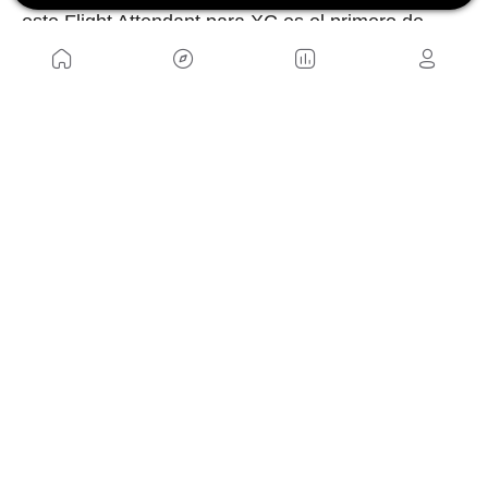
este Flight Attendant para XC es el primero de
RockShox, no se trata del primer sistema de este
tipo que vemos en Copa del Mundo, y es que Tom
Pidcock lleva un par de temporadas compitiendo y
ganando con algo similar de SR Suntour, tampoco
presentado de manera oficial aún.
Si queréis saber todo sobre el sistema Flight
Attendant
os recomendamos que le echéis u ojo
a la prueba que pudimos hacer con él.
Anúnciate aquí