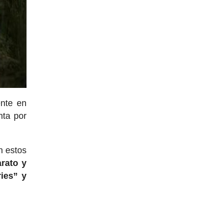
ente en
nta por
n estos
arato y
ries” y