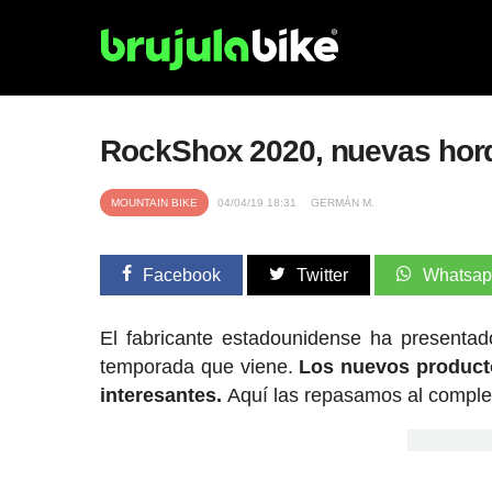
RockShox 2020, nuevas horq
MOUNTAIN BIKE
04/04/19 18:31
GERMÁN M.
Facebook
Twitter
Whatsa
El fabricante estadounidense ha presentad
temporada que viene.
Los nuevos product
interesantes.
Aquí las repasamos al comple