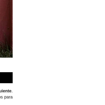
uiente
.
os para