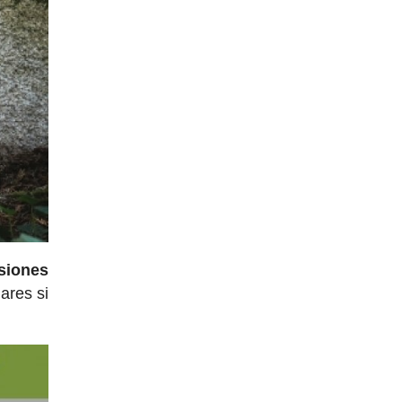
nsiones
ares si