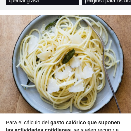
quemar grasa
peligroso para los cicl
Para el cálculo del
gasto calórico que suponen
las actividades cotidianas
, se suelen recurrir a