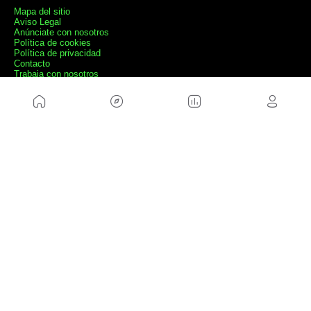
Mapa del sitio
Aviso Legal
Anúnciate con nosotros
Política de cookies
Política de privacidad
Contacto
Trabaja con nosotros
WEBS AMIGAS
MusickMag
SÍGUENOS
Suscríbete a nuestro newsletter
Enviar