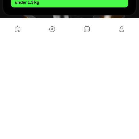
under 1.3 kg
Este cartucho estará disponible en las horquillas
FOX 36, 38, 40 y en solo en las 34 que vengan
montadas de serie en algunos modelos de
mountain bike.
FOX Grip X
Anúnciate aquí