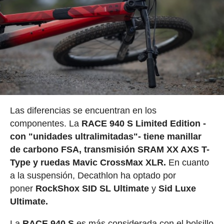
Las diferencias se encuentran en los
componentes. La
RACE 940 S Limited Edition -
con "unidades ultralimitadas"- tiene manillar
de carbono FSA, transmisión SRAM XX AXS T-
Type y ruedas Mavic CrossMax XLR.
En cuanto
a la suspensión, Decathlon ha optado por
poner
RockShox SID SL Ultimate
y
Sid Luxe
Ultimate.
La
RACE 940 S
es más considerada con el bolsillo