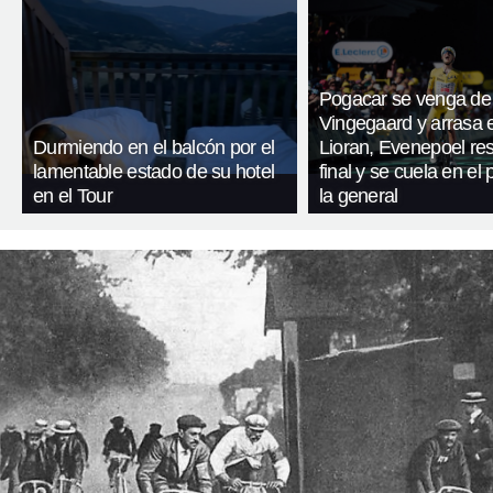
Pogacar se venga de
Vingegaard y arrasa 
Durmiendo en el balcón por el
Lioran, Evenepoel res
lamentable estado de su hotel
final y se cuela en el
en el Tour
la general