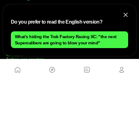
NOSOTROS
Do you prefer to read the English version?
Mapa del sitio
Aviso Legal
What's hiding the Trek Factory Racing XC: "the next
Anúnciate con nosotros
Supercalibers are going to blow your mind"
Política de cookies
Política de privacidad
Contacto
Trabaja con nosotros
WEBS AMIGAS
MusickMag
SÍGUENOS
Suscríbete a nuestro newsletter
Enviar