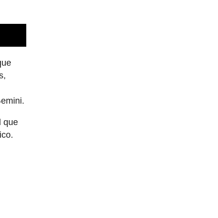
que
s,
Gemini.
l que
ico.