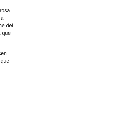
erosa
ual
me del
a que
cen
 que