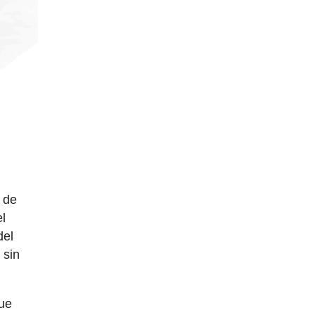
 de
el
del
 sin
que