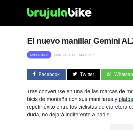
El nuevo manillar Gemini AL
CARRETERA
15/01/25 14:42
SERGIO P.
Facebook
Twitter
Whatsa
Tras convertirse en una de las marcas de m
bicis de montaña con sus manillares y
plato
repetir éxito entre los ciclistas de carretera 
duda, no dejará indiferente a nadie.