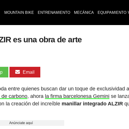
MOUNTAIN BIKE
ENTRENAMIENTO
MECÁNICA
EQUIPAMIENTO 
ZIR es una obra de arte
pp
Email
oda entre quienes buscan dar un toque de exclusividad 
s de carbono
, ahora
la firma barcelonesa Gemini
se lanz
con la creación del increíble
manillar integrado ALZIR
qu
Anúnciate aquí