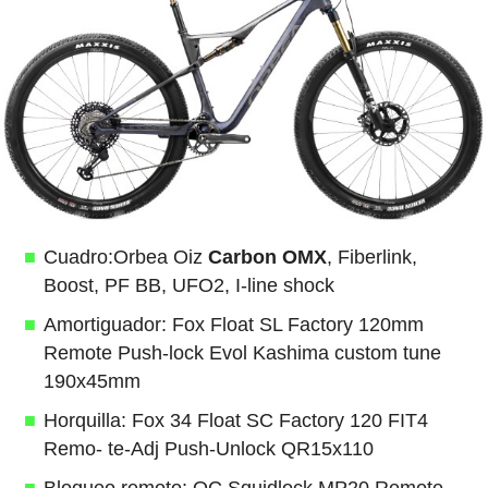
Cuadro:Orbea Oiz
Carbon OMX
, Fiberlink,
Boost, PF BB, UFO2, I-line shock
Amortiguador: Fox Float SL Factory 120mm
Remote Push-lock Evol Kashima custom tune
190x45mm
Horquilla: Fox 34 Float SC Factory 120 FIT4
Remo- te-Adj Push-Unlock QR15x110
Bloqueo remoto: OC Squidlock MP20 Remote,