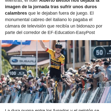
Mientras, el líder
Alberto Bettiol nos dejaba la
imagen de la jornada tras sufrir unos duros
calambres
que le dejaban fuera de juego. El
monumental cabreo del italiano lo pagaba el
cámara de televisión que recibía un bidonazo por
parte del corredor de EF-Education-EasyPost
La dura pugna entre los fugados y el pelotón se