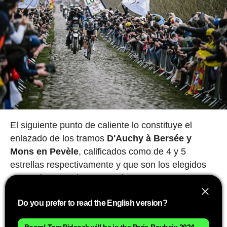
El siguiente punto de caliente lo constituye el
enlazado de los tramos
D'Auchy à Bersée y
Mons en Pevèle
, calificados como de 4 y 5
estrellas respectivamente y que son los elegidos
en muchas ocasiones para buscar un ataque
ganador desde lejos. Salga o no, aquí la carrera
Do you prefer to read the English version?
suele quedar reducida a un escaso grupito de
elegidos que ponen sus miras en la parte final de