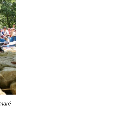
omaré