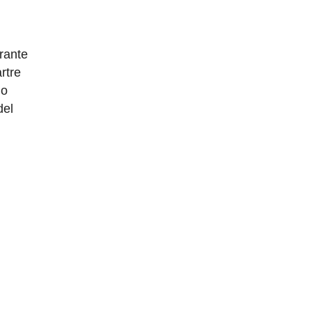
rante
rtre
do
del