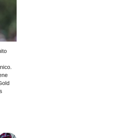
ito
nico.
iene
Gold
s