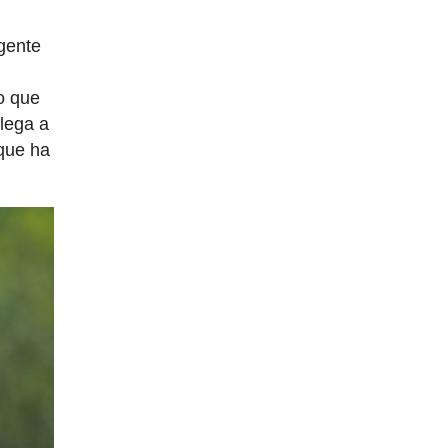
igente
o que
llega a
 que ha