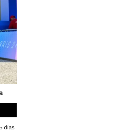
a
5 días
a