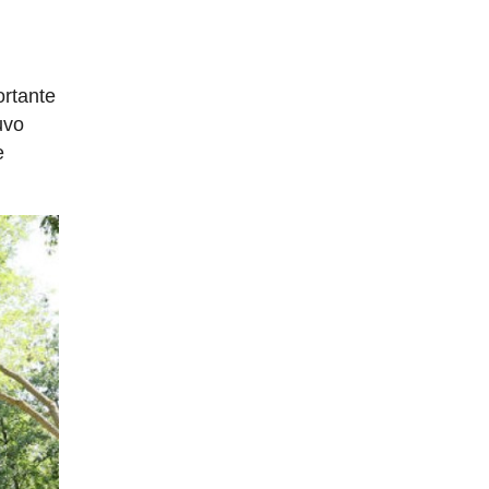
ortante
uvo
e