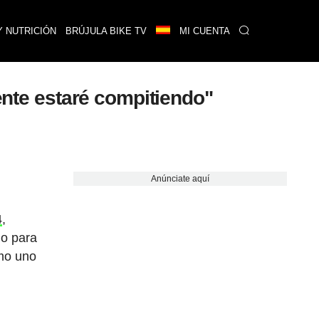
Y NUTRICIÓN
BRÚJULA BIKE TV
MI CUENTA
mente estaré compitiendo"
Anúnciate aquí
4
,
do para
omo uno