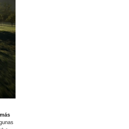
 más
lgunas