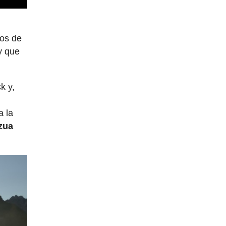
tos de
 que
k y,
a la
zua