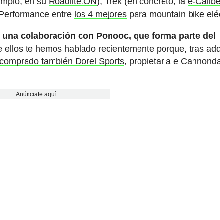
emplo, en su
Roadlite:ON
), Trek (en concreto, la
e-Calibe
 Performance entre
los 4 mejores
para mountain bike eléc
o
una colaboración con Ponooc, que forma parte del
 ellos te hemos hablado recientemente porque, tras adqu
comprado también Dorel Sports
, propietaria e Cannond
Anúnciate aquí