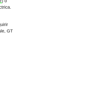
r
) o
trica.
irir
ale, GT