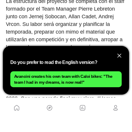
La estructura del proyecto se completa con el staff
formado por el Team Manager Pierre Lebreton
junto con Jernej Sobocan, Allan Cadet, Andrej
Vrcon. Su labor será organizar y planificar la
temporada, preparar con mimo el material que
utilizarán en competición y en definitiva, arropar a
los corredores para que no haya más
preocupaciones que dar el máximo. Unido a ellos,
contarán también con un equipo de desarrollo de
Do you prefer to read the English version?
contenidos y comunicación que se encargará de
Avancini creates his own team with Caloi bikes: "The
dar visibilidad a la labor del Factory.
team I had in my dreams, is now real!"
El viaje del Orbea Factory Team avanza en este
2023. Con una parada final muy clara.
“Hemos
hablado abiertamente de nuestros objetivos:
queremos ser el equipo de referencia del XC
moderno y el Orbea Factory Team se pondrá a sí
mismo y a su equipo al límite para conseguirlo.