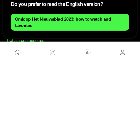
Do you prefer to read the English version?
Mapa del sitio
Aviso Legal
Omloop Het Nieuwsblad 2023: how to watch and
Anúnciate con nosotros
favorites
Política de cookies
Política de privacidad
Contacto
Trabaja con nosotros
WEBS AMIGAS
MusickMag
SÍGUENOS
Suscríbete a nuestro newsletter
Enviar