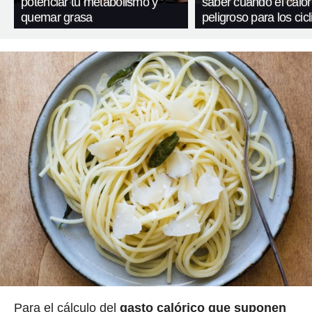
potenciar tu metabolismo y
saber cuándo el calor
quemar grasa
peligroso para los cicl
Para el cálculo del
gasto calórico que suponen