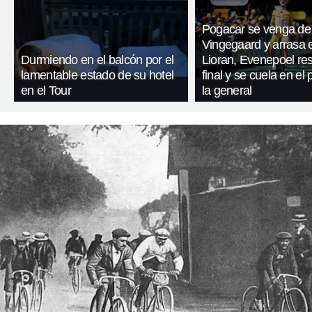
Pogacar se venga de
Vingegaard y arrasa 
Durmiendo en el balcón por el
Lioran, Evenepoel res
lamentable estado de su hotel
final y se cuela en el
en el Tour
la general