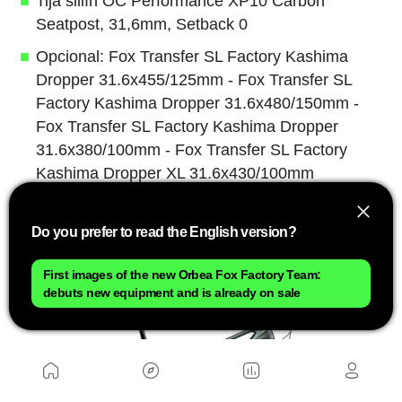
Tija sillín OC Performance XP10 Carbon
Seatpost, 31,6mm, Setback 0
Opcional: Fox Transfer SL Factory Kashima
Dropper 31.6x455/125mm - Fox Transfer SL
Factory Kashima Dropper 31.6x480/150mm -
Fox Transfer SL Factory Kashima Dropper
31.6x380/100mm - Fox Transfer SL Factory
Kashima Dropper XL 31.6x430/100mm
Sillín Prologo Nago R4 carbon rails size 137mm
Do you prefer to read the English version?
Orbea Alma M-TEAM AXS 2025 - 5.499€
First images of the new Orbea Fox Factory Team:
debuts new equipment and is already on sale