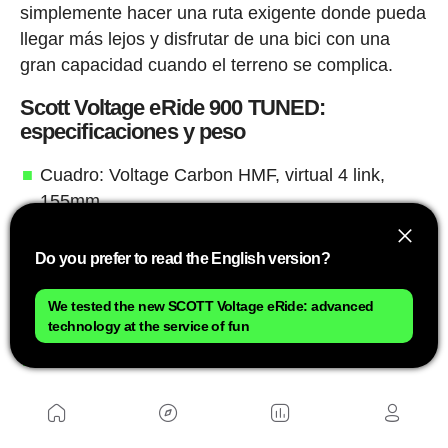
simplemente hacer una ruta exigente donde pueda
llegar más lejos y disfrutar de una bici con una
gran capacidad cuando el terreno se complica.
Scott Voltage eRide 900 TUNED:
especificaciones y peso
Cuadro: Voltage Carbon HMF, virtual 4 link,
155mm
Horquilla: Fox 36 Float Factory Kashima Grip2,
Do you prefer to read the English version?
160mm
Amortiguador: Fox Float X NUDE Factory
We tested the new SCOTT Voltage eRide: advanced
Kashima EVOL, Piggy Back, 3 modos
technology at the service of fun
Control remoto: TracLoc
Motor: TQ HPR50
Bateria: TQ 360Wh