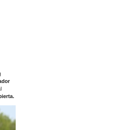
g
ador
l
ierta.