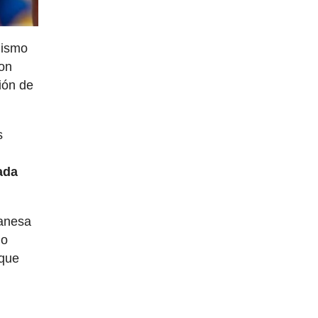
lismo
con
ción de
s
ada
danesa
do
 que