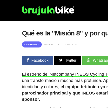
Qué es la "Misión 8" y por 
CARRETERA
11/05/26 10:31
IGNACIO P.
Facebook
Twitter
Whatsa
El estreno del Netcompany INEOS Cycling Te
una transformación mucho más profunda. Ap
identidad y colores,
el equipo británico y
patrocinador principal y que INEOS estarí
sponsor.