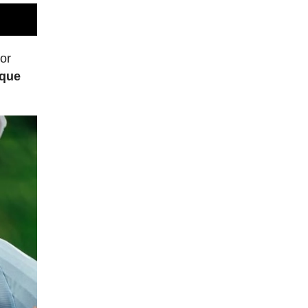
dor
rque