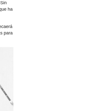
 Sin
 que ha
recaerá
as para