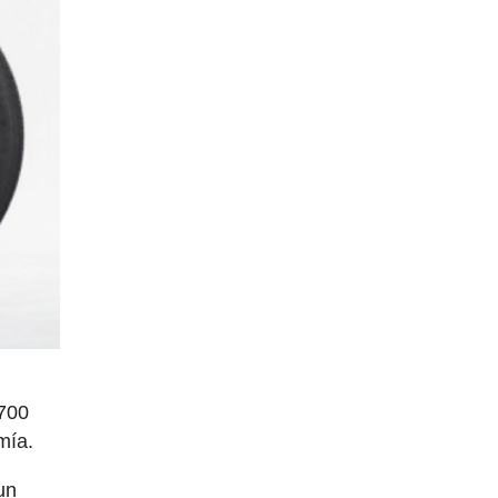
X700
mía.
un