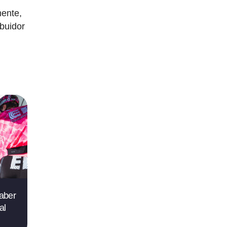
mente,
ibuidor
saber
al