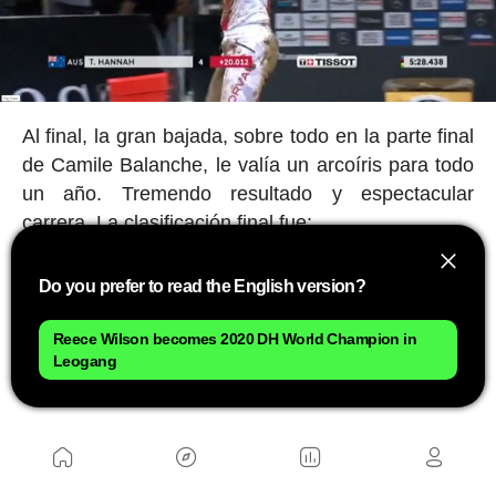
Al final, la gran bajada, sobre todo en la parte final
de Camile Balanche, le valía un arcoíris para todo
un año. Tremendo resultado y espectacular
carrera. La clasificación final fue:
Camille Balanche - 5:08
Do you prefer to read the English version?
Myriam Nicole - 5:11
Monika Hrastnik - 5:25
Reece Wilson becomes 2020 DH World Champion in
Tracey Hannah - 5:28
Leogang
Mikayla Parton - 5:31