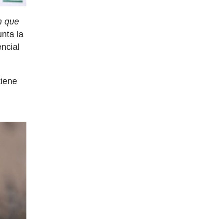
n que
nta la
ncial
tiene