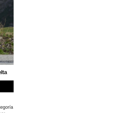
lta
tegoría