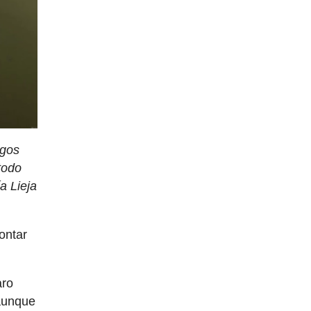
egos
todo
a Lieja
ontar
aro
unque