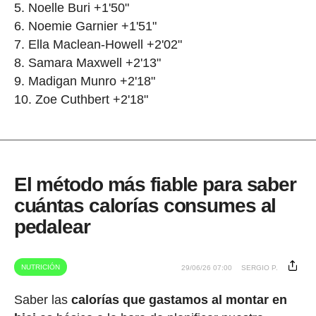
Noelle Buri +1'50"
Noemie Garnier +1'51"
Ella Maclean-Howell +2'02"
Samara Maxwell +2'13"
Madigan Munro +2'18"
Zoe Cuthbert +2'18"
El método más fiable para saber
cuántas calorías consumes al
pedalear
NUTRICIÓN
29/06/26 07:00
SERGIO P.
Saber las
calorías que gastamos al montar en