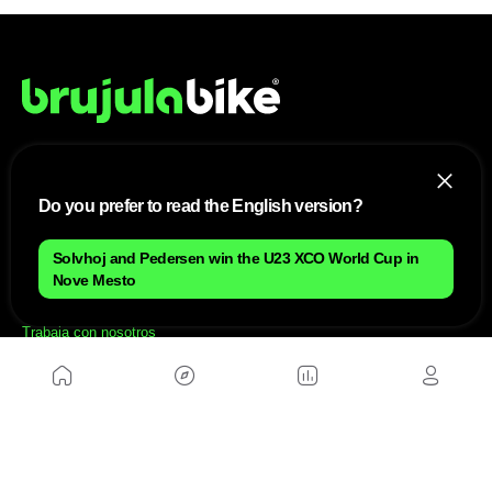
NOSOTROS
Do you prefer to read the English version?
Mapa del sitio
Aviso Legal
Solvhoj and Pedersen win the U23 XCO World Cup in
Anúnciate con nosotros
Nove Mesto
Política de cookies
Política de privacidad
Contacto
Trabaja con nosotros
WEBS AMIGAS
MusickMag
SÍGUENOS