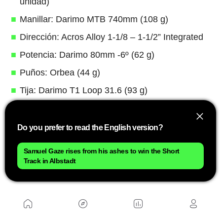
unidad)
Manillar: Darimo MTB 740mm (108 g)
Dirección: Acros Alloy 1-1/8 – 1-1/2” Integrated
Potencia: Darimo 80mm -6º (62 g)
Puños: Orbea (44 g)
Tija: Darimo T1 Loop 31.6 (93 g)
Cierre de tija: Cierre de sillín Darimo Sub4 (4 g)
Sillín: Saevid Alien Short (70 g)
Do you prefer to read the English version?
Caja de Pedalier: Kogel bb92-Dub (56 g)
Samuel Gaze rises from his ashes to win the Short
Bielas: SRAM XX1 (425 g con ajustador de
Track in Albstadt
precarga incluido)
Ajustador de precarga: Kogel (10 g)
Plato: SRAM XX1 34T