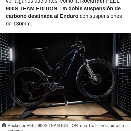
ver algunos adelantos, como la R
ockrider FEEL
900S TEAM EDITION
. Un
doble suspensión de
carbono destinada al Enduro
con suspensiones
de 130mm.
Rockrider FEEL 900S TEAM EDITION: una Trail con cuadro de
carbono